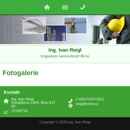
Ing. Ivan Reigl
Inspekce nemovitostí Brno
Fotogalerie
Kontakt
Ing. Ivan Reigl
(+420)724372011
Roháčkova 130/5, Brno 617
reigl@volny.cz
00
15189716
Copyright © 2026 Ing. Ivan Reigl