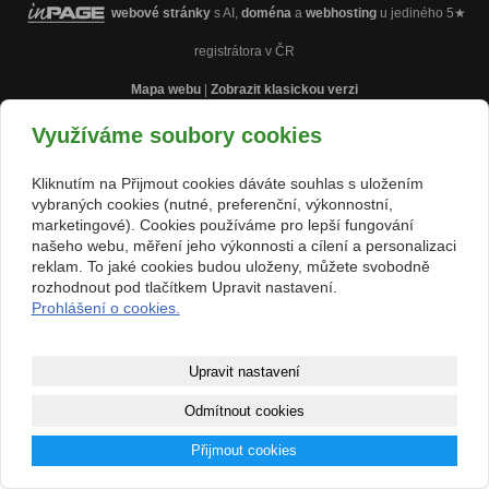
webové stránky
s AI,
doména
a
webhosting
u jediného 5★
registrátora v ČR
Mapa webu
|
Zobrazit klasickou verzi
Využíváme soubory cookies
Kliknutím na Přijmout cookies dáváte souhlas s uložením
vybraných cookies (nutné, preferenční, výkonnostní,
marketingové). Cookies používáme pro lepší fungování
našeho webu, měření jeho výkonnosti a cílení a personalizaci
reklam. To jaké cookies budou uloženy, můžete svobodně
rozhodnout pod tlačítkem Upravit nastavení.
Prohlášení o cookies.
Upravit nastavení
Odmítnout cookies
Přijmout cookies