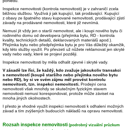
pohledu.
Inspekce nemovitosti (kontrola nemovitosti) je v zahraničí zcela
běžnou službou. Využívá ji jak kupující, tak prodávající. Kupující
z obavy ze špatného stavu kupované nemovitosti, prodávající zjistí
závady na prodávané nemovitosti, které již nevnímá.
Nemusí jít vždy jen o starší nemovitost, ale i koupi nového bytu či
rodinného domu od developera (přejímka bytu, RD - kontrola
kvality, technických detailů, deklarovaných materiálů apod.).
Přejímka bytu nebo předpřejímka bytu je pro Vás důležitý okamžik,
kdy této služby využít. Po převzetí už nůžete reklamovat jen skryté
vady nebo vady, které se projeví později.
Inspekce nemovitosti by měla odhalit zjevné i skryté vady.
V zásadě lze říci, že každý, kdo zvažuje jakoukoliv transakci
s nemovitostí (koupě staršího nebo přejímka nového bytu
nebo RD), by si ve svém zájmu měl provést kontrolu
nemovitosti, tzn. inspekci nemovitosti.
Prodejní cena
nemovitosti však mnohdy se skutečným fyzickým stavem
nemovitosti nemusí korespondovat, protože může záviset na
mnoha jiných okolnostech.
I přesto je vhodné využít inspekci nemovitosti k odhalení možných
závad a tím zvýšených budoucích nákladů na opravu nemovitosti.
Rozsah inspekce nemovitosti
(podrobný vizuální průzkum